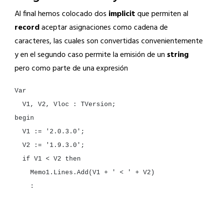
Al final hemos colocado dos
implicit
que permiten al
record
aceptar asignaciones como cadena de
caracteres, las cuales son convertidas convenientemente
y en el segundo caso permite la emisión de un
string
pero como parte de una expresión
V1,
V2,
Vloc
:
V1
:=
'2.0.3.0'
V2
:=
'1.9.3.0'
if
V1
<
V2
Memo1.Lines.Add(V1
+
' < '
+
:
