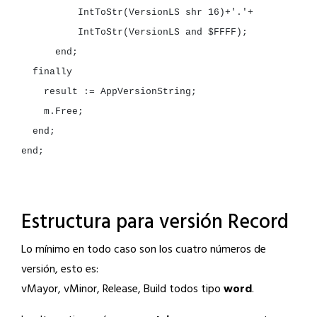
IntToStr(VersionLS
shr
16
)+
'.'
IntToStr(VersionLS
and
$FFFF
end
result
:=
end
end
;

Estructura para versión Record
Lo mínimo en todo caso son los cuatro números de
versión, esto es:
vMayor, vMinor, Release, Build todos tipo
word
.