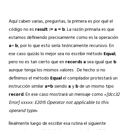
Aquí caben varias, preguntas, la primera es por qué el
código no es
result := a = b
. La razón primaria es que
estamos definiendo precisamente como es la operación
a
=
b
, por lo que esto sería teóricamente recursivo. En
ese caso quizás lo mejor sea no escribir método
Equal
,
pero no es tan cierto que en
records
a
sea igual que
b
aunque tenga los mismos valores . De hecho si no
definimos el método
Equal
el compilador protestará un
instrucción similar
a=b
siendo
a
y
b
de un mismo tipo
record
. En ese caso mostrará un mensaje como «
[dcc32
Error] xxxxx: E2015 Operator not applicable to this
operand type
«
Realmente luego de escribir esa rutina el siguiente