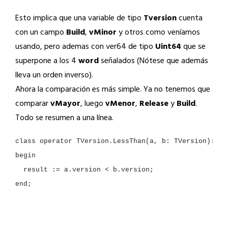
Esto implica que una variable de tipo
Tversion
cuenta
con un campo
Build
,
vMinor
y otros como veníamos
usando, pero ademas con ver64 de tipo
Uint64
que se
superpone a los 4
word
señalados (Nótese que además
lleva un orden inverso).
Ahora la comparación es más simple. Ya no tenemos que
comparar
vMayor
, luego
vMenor
,
Release
y
Build
.
Todo se resumen a una línea.
class
operator
TVersion.LessThan(a,
b:
TVersion):
result
:=
a.version
<
end
;
