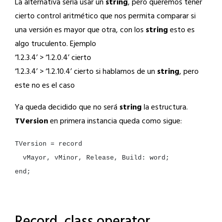
La alternativa sería usar un
string
, pero queremos tener
cierto control aritmético que nos permita comparar si
una versión es mayor que otra, con los
string
esto es
algo truculento. Ejemplo
‘1.2.3.4’ > ‘1.2.0.4’ cierto
‘1.2.3.4’ > ‘1.2.10.4’ cierto si hablamos de un
string
, pero
este no es el caso
Ya queda decidido que no será
string
la estructura.
TVersion
en primera instancia queda como sigue:
TVersion
=
vMayor,
vMinor,
Release,
Build:
end
;

Record, class operator