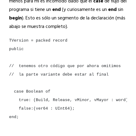
menos para mi es incómodo dado que el
case
de flujo del
programa si tiene un
end
(y curiosamente es un
end
sin
begin
). Esto es sólo un segmento de la declaración (más
abajo se muestra completo).
TVersion
=
packed
record

public

//  tenemos otro código que por ahora omitimos

//  la parte variante debe estar al final

case
Boolean
true:
(Build,
Release,
vMinor,
vMayor
:
false:(ver64
:
end
;
