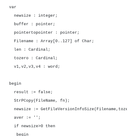
newsize
:
buffer
:
pointertopointer
:
Filename
:
Array
[
0
..
127
]
of
len
:
tozero
:
v1,v2,v3,v4
:
word;

result
:=
StrPCopy(FileName,
newsize
:=
aver
:=
''
if
newsize>
0