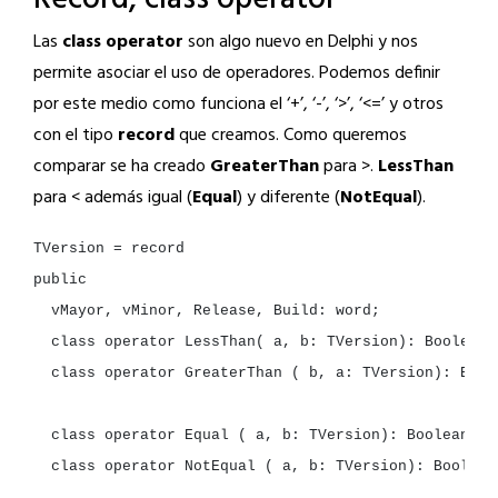
Las
class operator
son algo nuevo en Delphi y nos
permite asociar el uso de operadores. Podemos definir
por este medio como funciona el ‘+’, ‘-’, ‘>’, ‘<=’ y otros
con el tipo
record
que creamos. Como queremos
comparar se ha creado
GreaterThan
para >.
LessThan
para < además igual (
Equal
) y diferente (
NotEqual
).
TVersion
=
record

vMayor,
vMinor,
Release,
Build:
class
operator
LessThan(
a,
b:
TVersion):
class
operator
GreaterThan
(
b,
a:
TVersion):
Bool
class
operator
Equal
(
a,
b:
TVersion):
class
operator
NotEqual
(
a,
b:
TVersion):
Boolean;