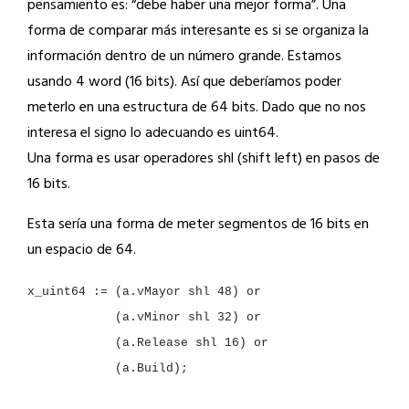
pensamiento es: “debe haber una mejor forma”. Una
forma de comparar más interesante es si se organiza la
información dentro de un número grande. Estamos
usando 4 word (16 bits). Así que deberíamos poder
meterlo en una estructura de 64 bits. Dado que no nos
interesa el signo lo adecuando es uint64.
Una forma es usar operadores shl (shift left) en pasos de
16 bits.
Esta sería una forma de meter segmentos de 16 bits en
un espacio de 64.
x_uint64
:=
(a.vMayor
shl
48
)
or
(a.vMinor
shl
32
)
or
(a.Release
shl
16
)
or
(a.Build);
