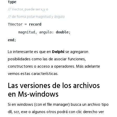
type
// Vector, puede ser x,y o
// de forma polar magnitud y ángulo
TVector = 
record
     magnitud, angulo: 
double
end
;
Lo interesante es que en
Delphi
se agregaron
posibilidades como las de asociar funciones,
constructores o acceso a operadores. Más adelante
vemos estas características.
Las versiones de los archivos
en Ms-windows
Si en windows (con el file manager) busca un archivo tipo
dll, scr, exe o algunos otros podrá con clic derecho ver