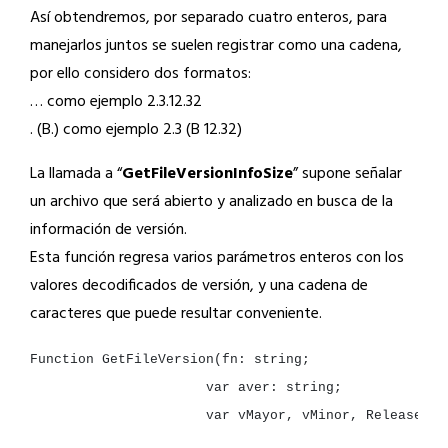
Así obtendremos, por separado cuatro enteros, para
manejarlos juntos se suelen registrar como una cadena,
por ello considero dos formatos:
… como ejemplo 2.3.12.32
. (B.) como ejemplo 2.3 (B 12.32)
La llamada a “
GetFileVersionInfoSize
” supone señalar
un archivo que será abierto y analizado en busca de la
información de versión.
Esta función regresa varios parámetros enteros con los
valores decodificados de versión, y una cadena de
caracteres que puede resultar conveniente.
Function
GetFileVersion(fn:
string
var
aver:
string
var
vMayor,
vMinor,
Release,
B