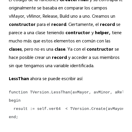
El código de la funciones
GreaterThan
y su contraparte
originalmente se basaba en comparar los campos
vMayor, vMinor, Release, Build uno a uno. Creamos un
constructor
para el
record
. Ciertamente, el
record
se
parece a una clase teniendo
contructor
y
helper,
tiene
mucho más que estos elementos en común con las
clases
, pero no es una
clase
. Ya con el
constructor
se
hace posible crear un
record
y acceder a sus miembros
sin que tengamos una variable identificada.
LessThan
ahora se puede escribir así:
function
TVersion.LessThan(avMayor,
avMinor,
aReleas
result
:=
self.ver64
<
TVersion.Create(avMayor,
a
end
;
