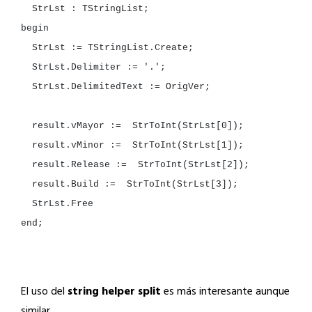
StrLst
:
StrLst
:=
StrLst.Delimiter
:=
'.'
StrLst.DelimitedText
:=
OrigVer;

result.vMayor
:=
StrToInt(StrLst[
0
result.vMinor
:=
StrToInt(StrLst[
1
result.Release
:=
StrToInt(StrLst[
2
result.Build
:=
StrToInt(StrLst[
3
end
;

El uso del
string helper split
es más interesante aunque
similar.