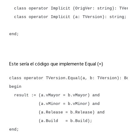
class
operator
Implicit
(OrigVer:
string
):
class
operator
Implicit
(a:
TVersion):
string
;

end
;

Este sería el código que implemente Equal (=)
class
operator
TVersion.Equal(a,
b:
TVersion):
result
:=
(a.vMayor
=
b.vMayor)
(a.vMinor
=
b.vMinor)
(a.Release
=
b.Release)
(a.Build
=
end
;
