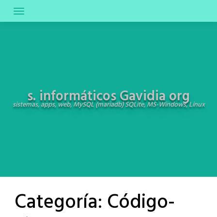
Skip
to
content
s. informáticos Gavidia org
sistemas, apps, web, MySQL (mariadb) SQLite, MS-Windows, Linux
Categoría:
Código-