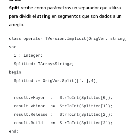
Split
recibe como parámetros un separador que utiliza
para dividir el
string
en segmentos que son dados a un
arreglo.
class
operator
TVersion.Implicit(OrigVer:
string
):
i
:
Splitted:
TArray<
String
Splitted
:=
OrigVer.Split([
'.'
],
4
);

result.vMayor
:=
StrToInt(Splitted[
0
result.vMinor
:=
StrToInt(Splitted[
1
result.Release
:=
StrToInt(Splitted[
2
result.Build
:=
StrToInt(Splitted[
3
end
;
