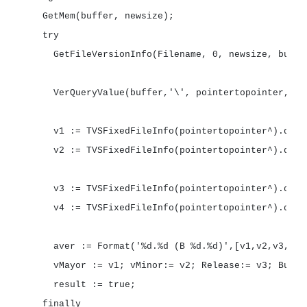
GetMem(buffer,
GetFileVersionInfo(Filename,
0
,
newsize,
buffe
VerQueryValue(buffer,
'\'
,
pointertopointer,
le
v1
:=
TVSFixedFileInfo(pointertopointer^).dwFi
v2
:=
TVSFixedFileInfo(pointertopointer^).dwFi
v3
:=
TVSFixedFileInfo(pointertopointer^).dwFi
v4
:=
TVSFixedFileInfo(pointertopointer^).dwFi
aver
:=
Format(
'%d.%d (B %d.%d)'
vMayor
:=
v1;
vMinor:=
v2;
Release:=
v3;
result
:=