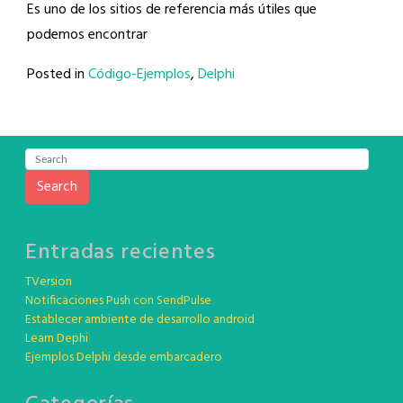
Es uno de los sitios de referencia más útiles que
podemos encontrar
Posted in
Código-Ejemplos
,
Delphi
Search
Entradas recientes
TVersion
Notificaciones Push con SendPulse
Establecer ambiente de desarrollo android
Learn Dephi
Ejemplos Delphi desde embarcadero