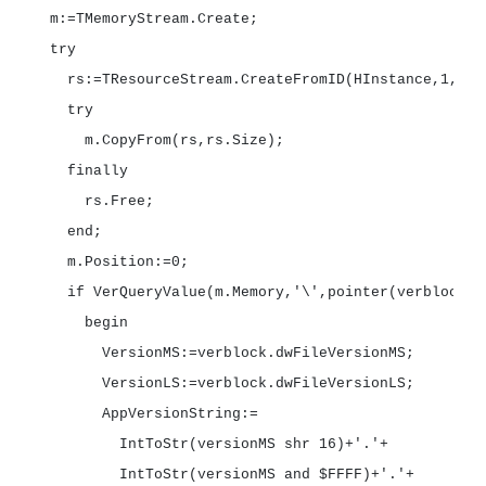
rs:=TResourceStream.CreateFromID(HInstance,
1
end
m.Position:=
0
if
VerQueryValue(m.Memory,
'\'
,pointer(verblock),
IntToStr(versionMS
shr
16
)+
'.'
IntToStr(versionMS
and
$FFFF
)+
'.'